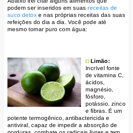
Abaixo irei citar alguns alimentos que
podem ser inseridos em suas
receitas de
suco detox
e nas próprias receitas das suas
refeições do dia a dia. Você pode até
mesmo tomar puro com água:
◘
Limão:
Incrível fonte
de vitamina C,
ácidos,
magnésio,
fósforo,
potássio, zinco
e fibras. É um
potente termogênico, antibactericida e
antiviral, capaz de impedir a absorção de
gorduras, combate os radicais livres e tem