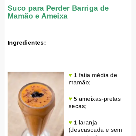
Suco para Perder Barriga
de
Mamão e Ameixa
Ingredientes:
♥
1 fatia média de
mamão;
♥
5 ameixas-pretas
secas;
♥
1 laranja
(descascada e sem