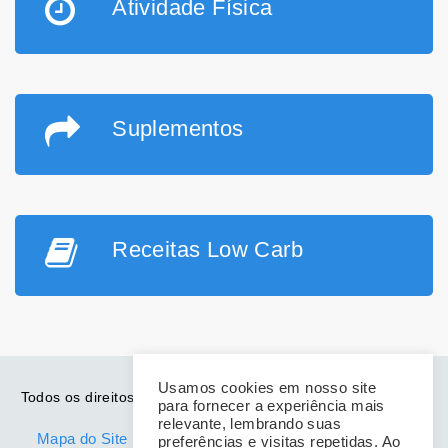
Atividade Física
Suplementos
Receitas Low Carb
Usamos cookies em nosso site
Todos os direitos reservados. Desde 2014. Mulher Magra de
para fornecer a experiência mais
Vez
relevante, lembrando suas
Mapa do Site
-
Politica de Privacidade
-
Aviso Legal
preferências e visitas repetidas. Ao