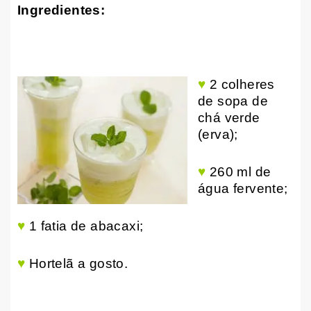
Ingredientes:
♥
2 colheres
de sopa de
chá verde
(erva);
♥
260 ml de
água fervente;
♥
1 fatia de abacaxi;
♥
Hortelã a gosto.