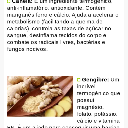
◘
Canela:
É um ingrediente termogênico,
anti-inflamatório, antioxidante. Contém
manganês ferro e cálcio. Ajuda a acelerar o
metabolismo (facilitando a queima de
calorias), controla as taxas de açúcar no
sangue, desinflama tecidos do corpo e
combate os radicais livres, bactérias e
fungos nocivos.
◘
Gengibre:
Um
incrível
termogênico que
possui
magnésio,
folato, potássio,
cálcio e vitamina
B6. É um aliado para conseguir uma barriga