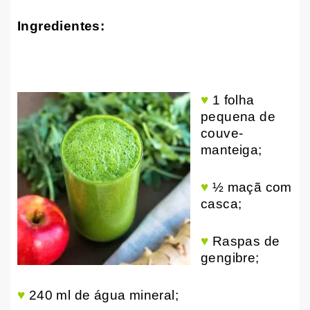
Ingredientes:
♥
1 folha
pequena de
couve-
manteiga;
♥
½ maçã com
casca;
♥
Raspas de
gengibre;
♥
240 ml de água mineral;