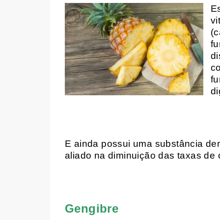
Es
vi
(c
f
di
co
fu
di
E ainda possui uma substância de
aliado na diminuição das taxas de 
Gengibre