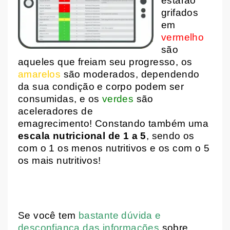
estarão
grifados
em
vermelho
são
aqueles que freiam seu progresso, os
amarelos
são moderados, dependendo
da sua condição e corpo podem ser
consumidas, e os
verdes
são
aceleradores de
emagrecimento!
Constando também uma
escala nutricional de 1 a 5
, sendo os
com o 1 os menos nutritivos e os com o 5
os mais nutritivos!
Se você tem
bastante dúvida e
desconfiança das informações
sobre