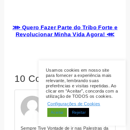
⋙ Quero Fazer Parte do Tribo Forte e
Revolucionar Minha Vida Agora! ⋘
Usamos cookies em nosso site
para fornecer a experiência mais
10 Comentários
relevante, lembrando suas
preferências e visitas repetidas. Ao
clicar em “Aceitar”, concorda com a
utilização de TODOS os cookies.
Giulia
Configurações de Cookies
22/08/2018
Aceitar
Rejeitar
Sempre Tive Vontade de ir nas Palestras da