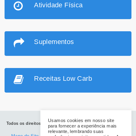
Atividade Física
Suplementos
Receitas Low Carb
Usamos cookies em nosso site
Todos os direitos reservados. Desde 2014. Mulher Magra de
para fornecer a experiência mais
Vez
relevante, lembrando suas
Mapa do Site
-
Politica de Privacidade
-
Aviso Legal